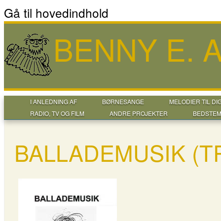
Gå til hovedindhold
BENNY E.
I ANLEDNING AF
BØRNESANGE
MELODIER TIL DI
RADIO, TV OG FILM
ANDRE PROJEKTER
BEDSTEM
BALLADEMUSIK (T