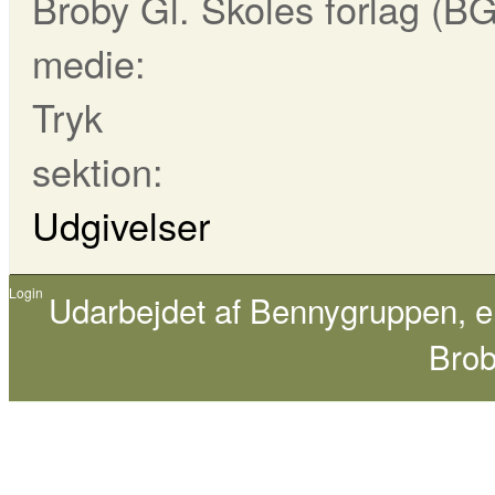
Broby Gl. Skoles forlag (B
medie:
Tryk
sektion:
Udgivelser
Login
Udarbejdet af
Bennygruppen
, 
Brob