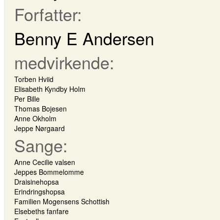
Forfatter:
Benny E Andersen
medvirkende:
Torben Hviid
Elisabeth Kyndby Holm
Per Bille
Thomas Bojesen
Anne Okholm
Jeppe Nørgaard
Sange:
Anne Cecilie valsen
Jeppes Bommelomme
Draisinehopsa
Erindringshopsa
Familien Mogensens Schottish
Elsebeths fanfare