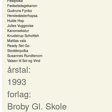
Festpolka
Fødselsdagskanon
Gudruns Fynbo
Herstedøsterhopsa
Hulde Hop
Julies Vuggevise
Kanonsekstur
Knudstrup Schottish
Mattias vals
Ready Set Go
Stodderpolka
Susannes Rundtenom
Valsen til Sol og Vind
årstal:
1993
forlag:
Broby Gl. Skole