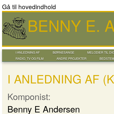
Gå til hovedindhold
BENNY E.
I ANLEDNING AF
BØRNESANGE
MELODIER TIL DI
RADIO, TV OG FILM
ANDRE PROJEKTER
BEDSTEM
I ANLEDNING AF (
Komponist:
Benny E Andersen