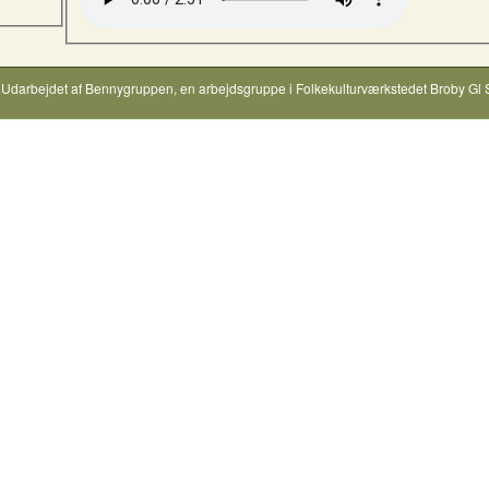
Udarbejdet af
Bennygruppen
, en arbejdsgruppe i
Folkekulturværkstedet Broby Gl 