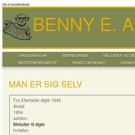
Gå til hovedindhold
BENNY E. 
I ANLEDNING AF
BØRNESANGE
MELODIER TIL DI
BEDSTEMORS BREVE
RUNDT OM BENNY
UDGIVE
MAN ER SIG SELV
Fra Efterladte digte 1945
Arstal:
1954
sektion:
Melodier til digte
forfatter: