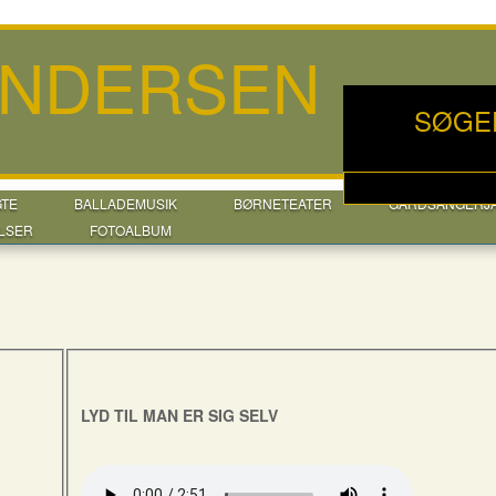
ANDERSEN
SØGE
GTE
BALLADEMUSIK
BØRNETEATER
GÅRDSANGERJ
LSER
FOTOALBUM
LYD TIL MAN ER SIG SELV