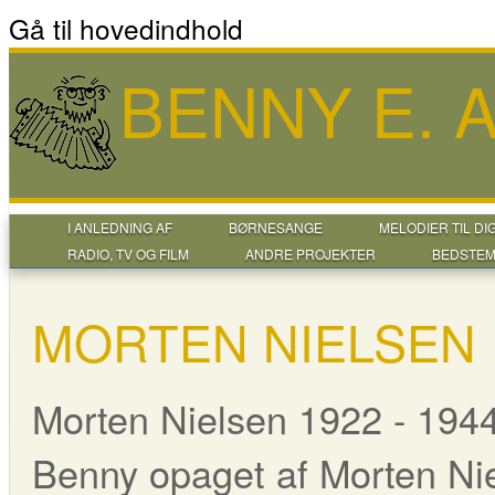
Gå til hovedindhold
BENNY E.
I ANLEDNING AF
BØRNESANGE
MELODIER TIL DI
RADIO, TV OG FILM
ANDRE PROJEKTER
BEDSTEM
MORTEN NIELSEN
Morten Nielsen 1922 - 1944.
Benny opaget af Morten Nie