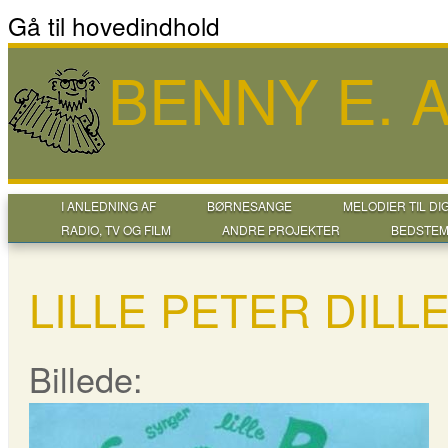
Gå til hovedindhold
BENNY E.
I ANLEDNING AF
BØRNESANGE
MELODIER TIL DI
RADIO, TV OG FILM
ANDRE PROJEKTER
BEDSTEM
LILLE PETER DILLE
Billede: