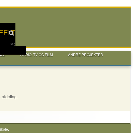
FELT
Søg
AZZ
RADIO, TV OG FILM
ANDRE PROJEKTER
U-afdeling.
Skole
.