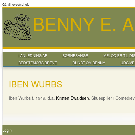
Gå til hovedindhold
BENNY E. 
I ANLEDNING AF
BØRNESANGE
MELODIER TIL DI
BEDSTEMORS BREVE
RUNDT OM BENNY
UDGIVE
IBEN WURBS
Iben Wurbs f. 1949. d.a.
Kirsten Ewaldsen
. Skuespiller i Comediev
Login