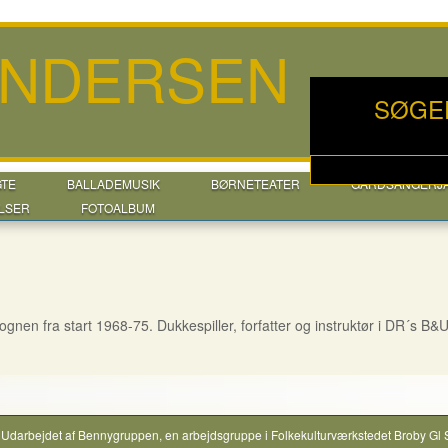
ANDERSEN
SØGE
GTE
BALLADEMUSIK
BØRNETEATER
GÅRDSANGERJ
LSER
FOTOALBUM
ognen fra start 1968-75. Dukkespiller, forfatter og instruktør i DR´s B&
Udarbejdet af
Bennygruppen
, en arbejdsgruppe i
Folkekulturværkstedet Broby Gl 