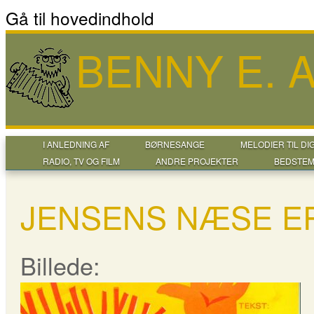
Gå til hovedindhold
BENNY E.
I ANLEDNING AF
BØRNESANGE
MELODIER TIL DI
RADIO, TV OG FILM
ANDRE PROJEKTER
BEDSTEM
JENSENS NÆSE ER
Billede: