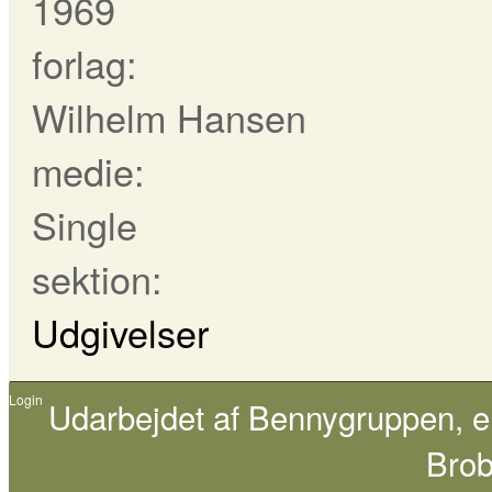
1969
forlag:
Wilhelm Hansen
medie:
Single
sektion:
Udgivelser
Login
Udarbejdet af
Bennygruppen
, 
Brob