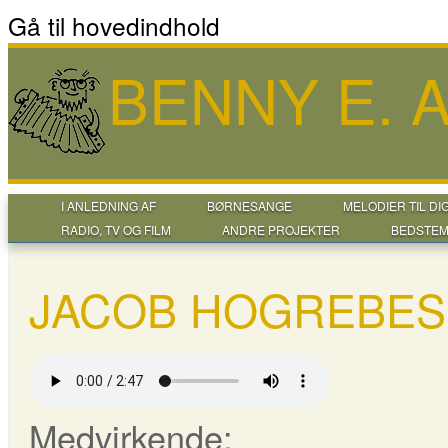
Gå til hovedindhold
BENNY E.
I ANLEDNING AF
BØRNESANGE
MELODIER TIL DI
RADIO, TV OG FILM
ANDRE PROJEKTER
BEDSTEM
JACOB HOGREBES
Medvirkende: