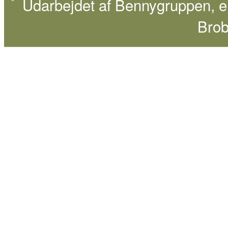
Udarbejdet af
Bennygruppen
, 
Brob