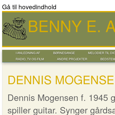
Gå til hovedindhold
BENNY E.
I ANLEDNING AF
BØRNESANGE
MELODIER TIL DI
RADIO, TV OG FILM
ANDRE PROJEKTER
BEDSTEM
DENNIS MOGENS
Dennis Mogensen f. 1945 
spiller guitar. Synger gårds