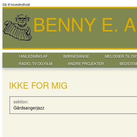
Gå til hovedindhold
BENNY E. 
I ANLEDNING AF
BØRNESANGE
MELODIER TIL DI
RADIO, TV OG FILM
ANDRE PROJEKTER
BEDSTEM
IKKE FOR MIG
sektion:
Gårdsangerjazz