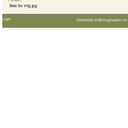
Ikke for mig.jpg
Login
Udarbejdet af
Bennygruppen
, en