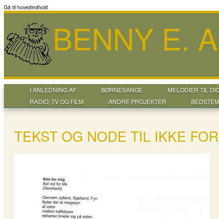
Gå til hovedindhold
BENNY E. 
I ANLEDNING AF
BØRNESANGE
MELODIER TIL DI
RADIO, TV OG FILM
ANDRE PROJEKTER
BEDSTEM
TEKST OG NODE TIL IKKE FOR