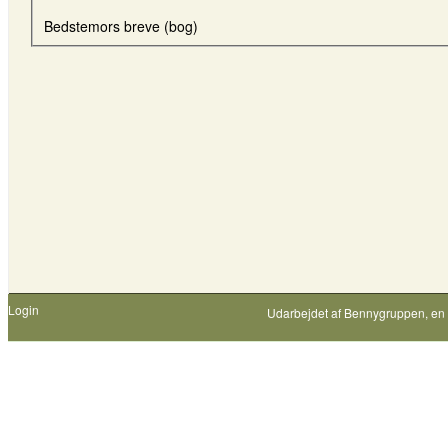
Bedstemors breve (bog)
Login
Udarbejdet af
Bennygruppen
, en