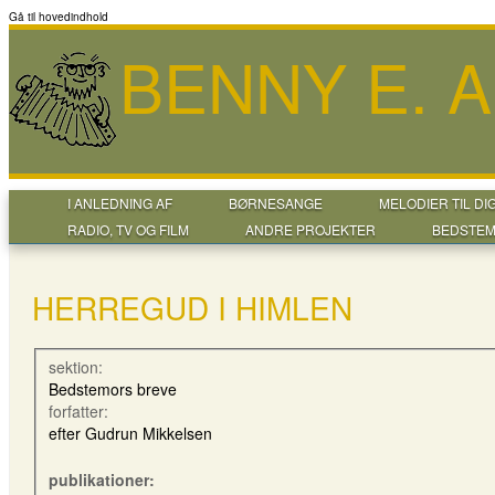
Gå til hovedindhold
BENNY E. 
I ANLEDNING AF
BØRNESANGE
MELODIER TIL DI
RADIO, TV OG FILM
ANDRE PROJEKTER
BEDSTEM
HERREGUD I HIMLEN
sektion:
Bedstemors breve
forfatter:
efter Gudrun Mikkelsen
publikationer: