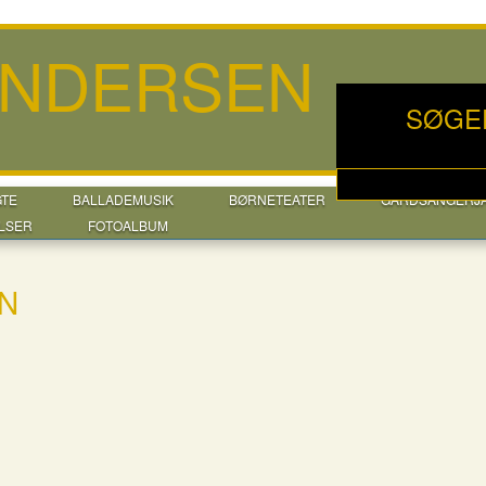
ANDERSEN
SØGE
GTE
BALLADEMUSIK
BØRNETEATER
GÅRDSANGERJ
LSER
FOTOALBUM
EN