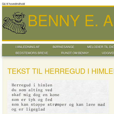
Gå til hovedindhold
BENNY E. 
I ANLEDNING AF
BØRNESANGE
MELODIER TIL DI
BEDSTEMORS BREVE
RUNDT OM BENNY
UDGIVE
TEKST TIL HERREGUD I HIML