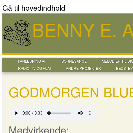
Gå til hovedindhold
BENNY E.
I ANLEDNING AF
BØRNESANGE
MELODIER TIL DI
RADIO, TV OG FILM
ANDRE PROJEKTER
BEDSTEM
GODMORGEN BLU
Medvirkende: