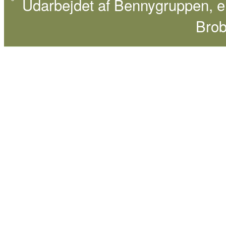
Udarbejdet af
Bennygruppen
, 
Brob