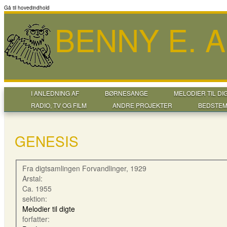
Gå til hovedindhold
BENNY E. 
I ANLEDNING AF
BØRNESANGE
MELODIER TIL DI
RADIO, TV OG FILM
ANDRE PROJEKTER
BEDSTEM
GENESIS
Fra digtsamlingen Forvandlinger, 1929
Arstal:
Ca. 1955
sektion:
Melodier til digte
forfatter: