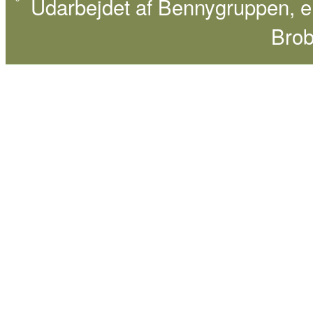
Udarbejdet af
Bennygruppen
, 
Brob