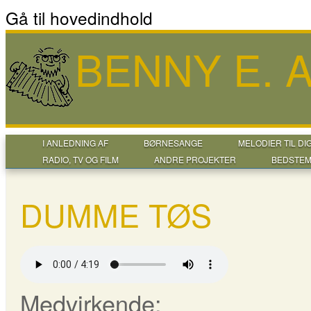
Gå til hovedindhold
BENNY E.
I ANLEDNING AF
BØRNESANGE
MELODIER TIL DI
RADIO, TV OG FILM
ANDRE PROJEKTER
BEDSTEM
DUMME TØS
Medvirkende: