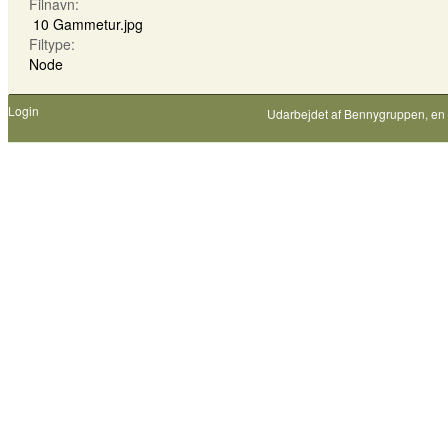
Filnavn:
10 Gammetur.jpg
Filtype:
Node
Login
Udarbejdet af
Bennygruppen
, en