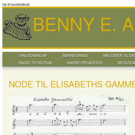
Gå til hovedindhold
BENNY E. 
I ANLEDNING AF
BØRNESANGE
MELODIER TIL DI
RADIO, TV OG FILM
ANDRE PROJEKTER
BEDSTEM
NODE TIL ELISABETHS GAMM