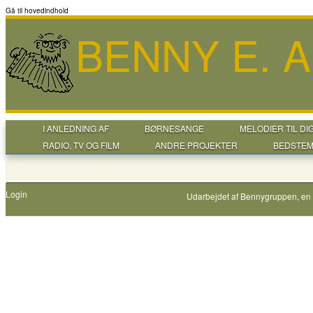
Gå til hovedindhold
BENNY E. 
I ANLEDNING AF
BØRNESANGE
MELODIER TIL DI
RADIO, TV OG FILM
ANDRE PROJEKTER
BEDSTEM
Login
Udarbejdet af
Bennygruppen
, en