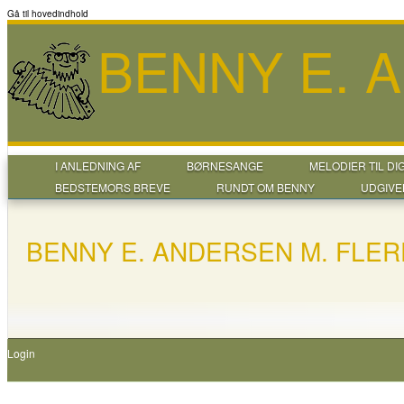
Gå til hovedindhold
BENNY E. 
I ANLEDNING AF
BØRNESANGE
MELODIER TIL DI
BEDSTEMORS BREVE
RUNDT OM BENNY
UDGIVE
BENNY E. ANDERSEN M. FLER
Login