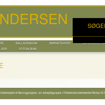
ANDERSEN
SØGE
GTE
BALLADEMUSIK
BØRNETEATER
GÅRDSANGERJ
LSER
FOTOALBUM
E
Udarbejdet af
Bennygruppen
, en arbejdsgruppe i
Folkekulturværkstedet Broby Gl 