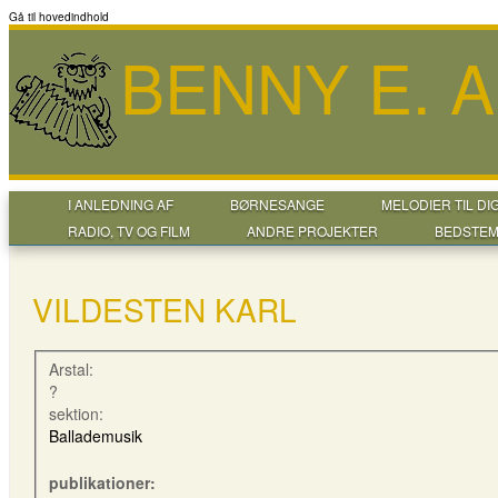
Gå til hovedindhold
BENNY E. 
I ANLEDNING AF
BØRNESANGE
MELODIER TIL DI
RADIO, TV OG FILM
ANDRE PROJEKTER
BEDSTEM
VILDESTEN KARL
Arstal:
?
sektion:
Ballademusik
publikationer: