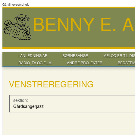
Gå til hovedindhold
BENNY E. 
I ANLEDNING AF
BØRNESANGE
MELODIER TIL DI
RADIO, TV OG FILM
ANDRE PROJEKTER
BEDSTEM
VENSTREREGERING
sektion:
Gårdsangerjazz