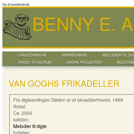
Gå til hovedindhold
BENNY E. 
I ANLEDNING AF
BØRNESANGE
MELODIER TIL DI
RADIO, TV OG FILM
ANDRE PROJEKTER
BEDSTEM
VAN GOGHS FRIKADELLER
Fra digtsamlingen Døden er et skvadderhoved, 1999
Arstal:
Ca. 2000
sektion:
Melodier til digte
forfatter: