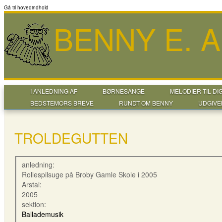
Gå til hovedindhold
BENNY E. 
I ANLEDNING AF
BØRNESANGE
MELODIER TIL DI
BEDSTEMORS BREVE
RUNDT OM BENNY
UDGIVE
TROLDEGUTTEN
anledning:
Rollespilsuge på Broby Gamle Skole i 2005
Arstal:
2005
sektion:
Ballademusik