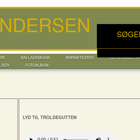
ANDERSEN
SØGE
GTE
BALLADEMUSIK
BØRNETEATER
GÅRDSANGERJ
LSER
FOTOALBUM
LYD TIL TROLDEGUTTEN