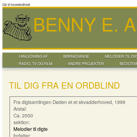
Gå til hovedindhold
BENNY E. 
I ANLEDNING AF
BØRNESANGE
MELODIER TIL DI
RADIO, TV OG FILM
ANDRE PROJEKTER
BEDSTEM
TIL DIG FRA EN ORDBLIND
Fra digtsamlingen Døden et et skvadderhoved, 1999
Arstal:
Ca. 2000
sektion:
Melodier til digte
forfatter: