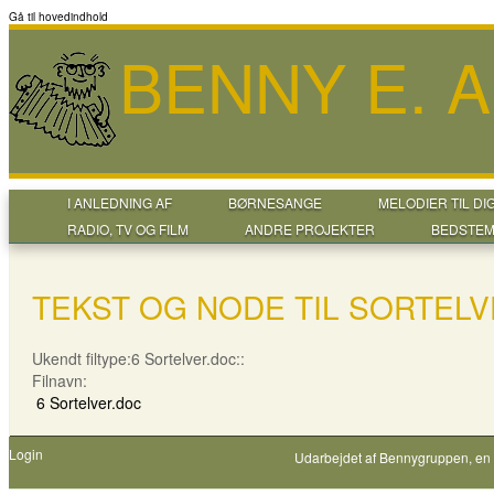
Gå til hovedindhold
BENNY E. 
I ANLEDNING AF
BØRNESANGE
MELODIER TIL DI
RADIO, TV OG FILM
ANDRE PROJEKTER
BEDSTEM
TEKST OG NODE TIL SORTEL
Ukendt filtype:6 Sortelver.doc::
Filnavn:
6 Sortelver.doc
Login
Udarbejdet af
Bennygruppen
, en