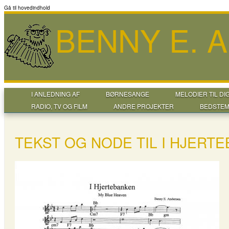
Gå til hovedindhold
BENNY E. 
I ANLEDNING AF
BØRNESANGE
MELODIER TIL DI
RADIO, TV OG FILM
ANDRE PROJEKTER
BEDSTEM
TEKST OG NODE TIL I HJERT