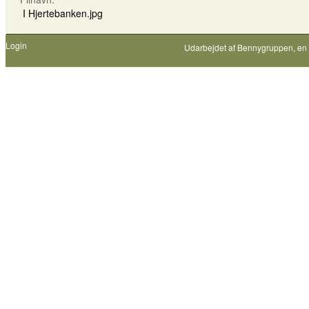
I Hjertebanken.jpg
Login
Udarbejdet af
Bennygruppen
, en