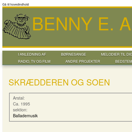
Gå til hovedindhold
BENNY E. 
I ANLEDNING AF
BØRNESANGE
MELODIER TIL DI
RADIO, TV OG FILM
ANDRE PROJEKTER
BEDSTEM
SKRÆDDEREN OG SOEN
Arstal:
Ca. 1995
sektion:
Ballademusik