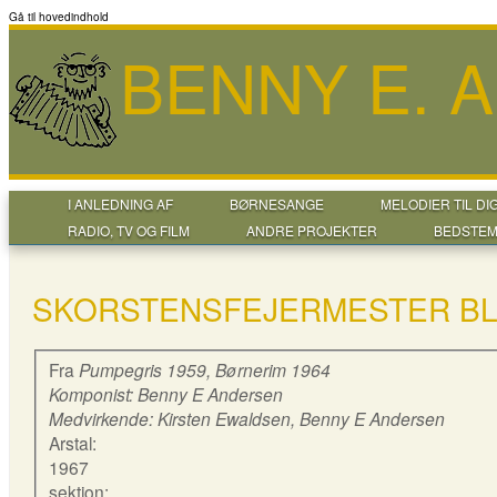
Gå til hovedindhold
BENNY E. 
I ANLEDNING AF
BØRNESANGE
MELODIER TIL DI
RADIO, TV OG FILM
ANDRE PROJEKTER
BEDSTEM
SKORSTENSFEJERMESTER B
Fra
Pumpegris 1959,
Børnerim 1964
Komponist: Benny E Andersen
Medvirkende: Kirsten Ewaldsen, Benny E Andersen
Arstal:
1967
sektion: