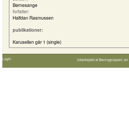
Børnesange
forfatter:
Halfdan Rasmussen
publikationer:
Karusellen går 1 (single)
Login
Udarbejdet af
Bennygruppen
, en