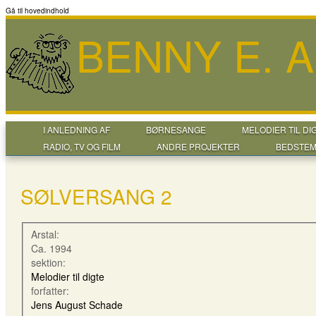
Gå til hovedindhold
BENNY E. 
I ANLEDNING AF
BØRNESANGE
MELODIER TIL DI
RADIO, TV OG FILM
ANDRE PROJEKTER
BEDSTEM
SØLVERSANG 2
Arstal:
Ca. 1994
sektion:
Melodier til digte
forfatter:
Jens August Schade