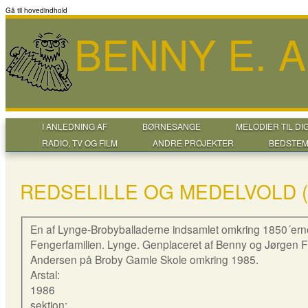
Gå til hovedindhold
BENNY E. 
I ANLEDNING AF
BØRNESANGE
MELODIER TIL DI
RADIO, TV OG FILM
ANDRE PROJEKTER
BEDSTEM
REDSELILLE OG MEDELVOLD (
En af Lynge-Brobyballaderne indsamlet omkring 1850´ern
Fengerfamilien. Lynge. Genplaceret af Benny og Jørgen 
Andersen på Broby Gamle Skole omkring 1985.
Arstal:
1986
sektion: