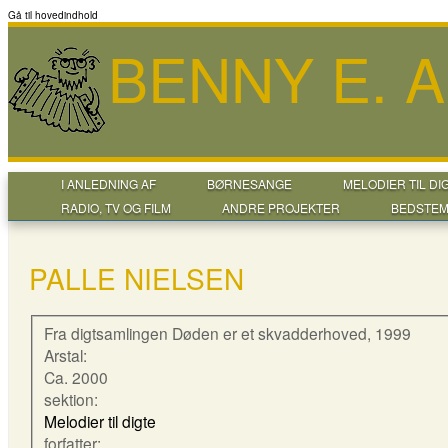
Gå til hovedindhold
BENNY E. 
I ANLEDNING AF
BØRNESANGE
MELODIER TIL DI
RADIO, TV OG FILM
ANDRE PROJEKTER
BEDSTEM
PALLE NIELSEN
Fra digtsamlingen Døden er et skvadderhoved, 1999
Arstal:
Ca. 2000
sektion:
Melodier til digte
forfatter: