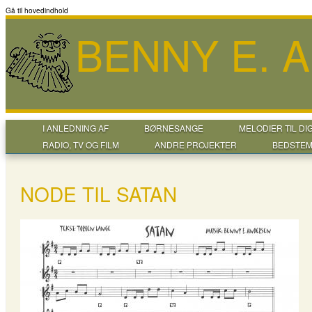
Gå til hovedindhold
BENNY E. 
I ANLEDNING AF
BØRNESANGE
MELODIER TIL DI
RADIO, TV OG FILM
ANDRE PROJEKTER
BEDSTEM
NODE TIL SATAN