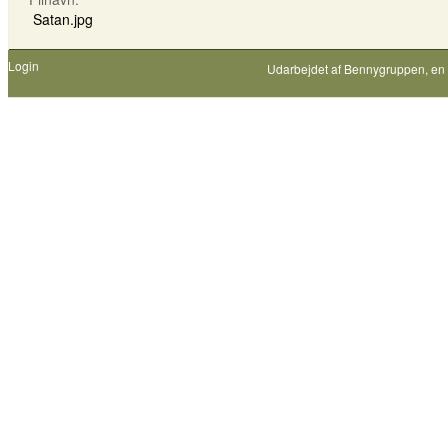
Satan.jpg
Login
Udarbejdet af
Bennygruppen
, en