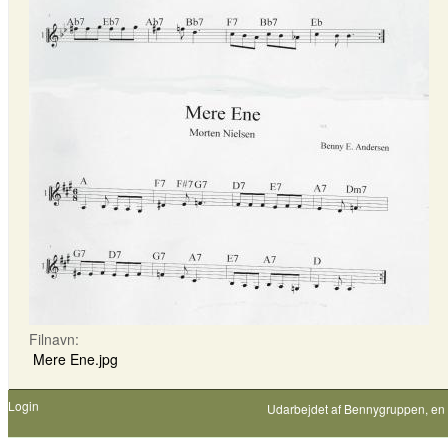
Filnavn:
Mere Ene.jpg
Login
Udarbejdet af
Bennygruppen
, en