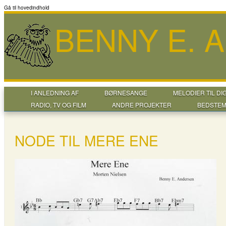
Gå til hovedindhold
BENNY E. 
I ANLEDNING AF
BØRNESANGE
MELODIER TIL DI
RADIO, TV OG FILM
ANDRE PROJEKTER
BEDSTEM
NODE TIL MERE ENE