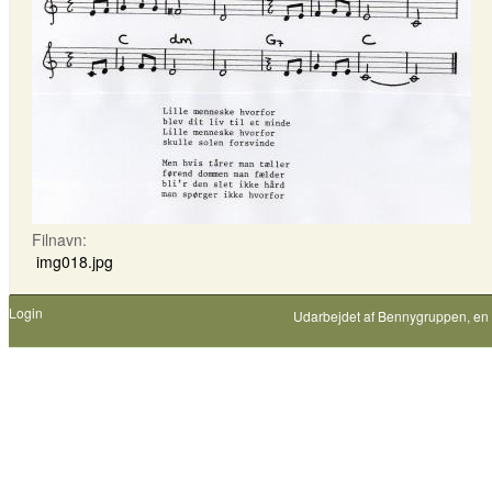
Filnavn:
img018.jpg
Login
Udarbejdet af
Bennygruppen
, en