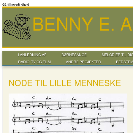
Gå til hovedindhold
BENNY E. 
I ANLEDNING AF
BØRNESANGE
MELODIER TIL DI
RADIO, TV OG FILM
ANDRE PROJEKTER
BEDSTEM
NODE TIL LILLE MENNESKE