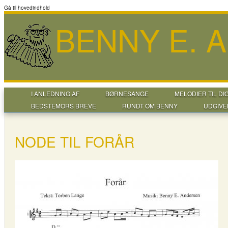
Gå til hovedindhold
BENNY E. 
I ANLEDNING AF
BØRNESANGE
MELODIER TIL DI
BEDSTEMORS BREVE
RUNDT OM BENNY
UDGIVE
NODE TIL FORÅR