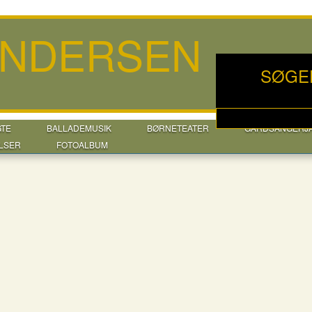
ANDERSEN
SØGE
GTE
BALLADEMUSIK
BØRNETEATER
GÅRDSANGERJ
LSER
FOTOALBUM