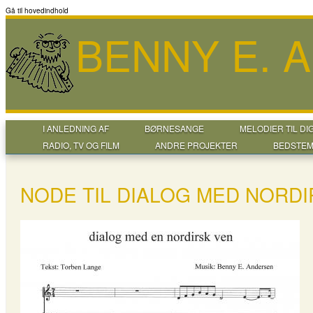
Gå til hovedindhold
BENNY E. 
I ANLEDNING AF
BØRNESANGE
MELODIER TIL DI
RADIO, TV OG FILM
ANDRE PROJEKTER
BEDSTEM
NODE TIL DIALOG MED NORDI