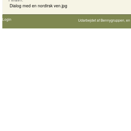
Dialog med en nordirsk ven.jpg
Login
Udarbejdet af
Bennygruppen
, en