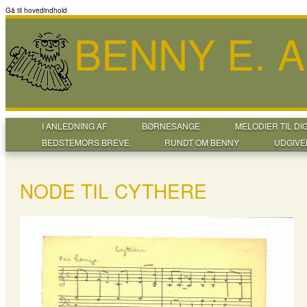
Gå til hovedindhold
BENNY E. 
I ANLEDNING AF
BØRNESANGE
MELODIER TIL DI
BEDSTEMORS BREVE
RUNDT OM BENNY
UDGIVE
NODE TIL CYTHERE