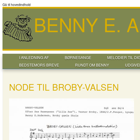
Gå til hovedindhold
BENNY E. 
I ANLEDNING AF
BØRNESANGE
MELODIER TIL DI
BEDSTEMORS BREVE
RUNDT OM BENNY
UDGIVE
NODE TIL BROBY-VALSEN