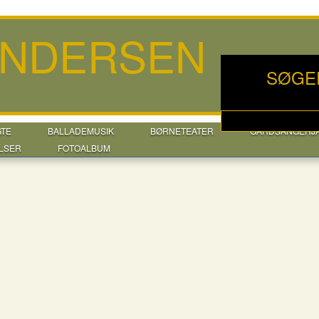
ANDERSEN
SØGE
GTE
BALLADEMUSIK
BØRNETEATER
GÅRDSANGERJ
LSER
FOTOALBUM