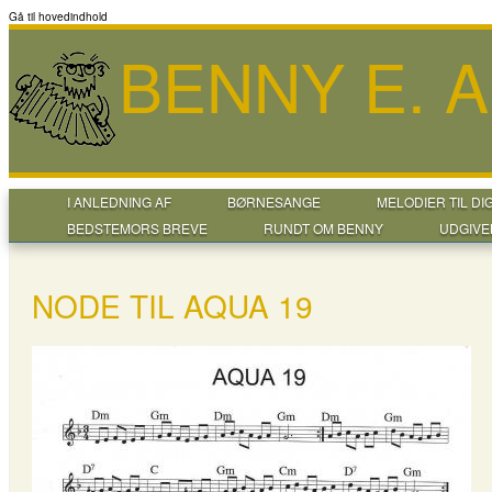
Gå til hovedindhold
BENNY E. 
I ANLEDNING AF
BØRNESANGE
MELODIER TIL DI
BEDSTEMORS BREVE
RUNDT OM BENNY
UDGIVE
NODE TIL AQUA 19