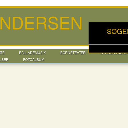
ANDERSEN
SØGE
GTE
BALLADEMUSIK
BØRNETEATER
GÅRDSANGERJ
LSER
FOTOALBUM