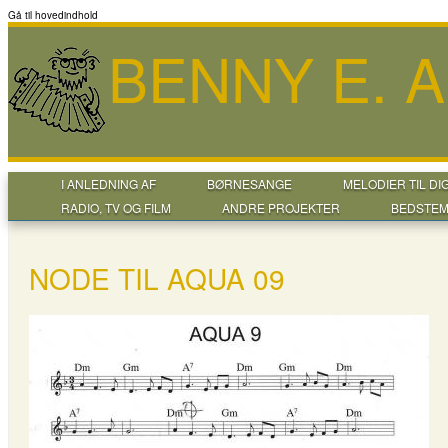
Gå til hovedindhold
BENNY E. 
I ANLEDNING AF
BØRNESANGE
MELODIER TIL DI
RADIO, TV OG FILM
ANDRE PROJEKTER
BEDSTEM
NODE TIL AQUA 09