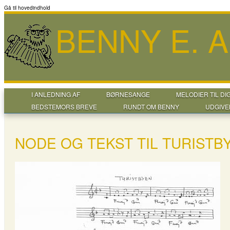
Gå til hovedindhold
BENNY E. 
I ANLEDNING AF
BØRNESANGE
MELODIER TIL DI
BEDSTEMORS BREVE
RUNDT OM BENNY
UDGIVE
NODE OG TEKST TIL TURISTB