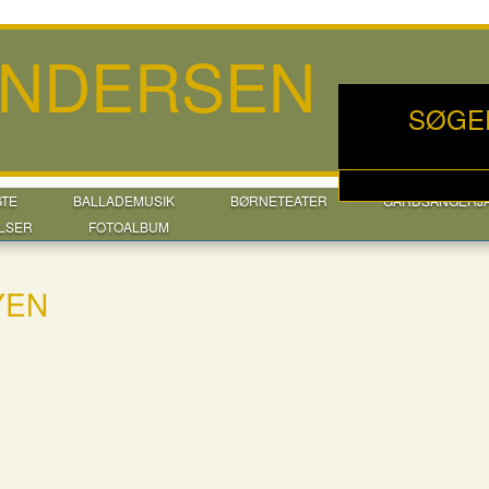
ANDERSEN
SØGE
GTE
BALLADEMUSIK
BØRNETEATER
GÅRDSANGERJ
LSER
FOTOALBUM
YEN