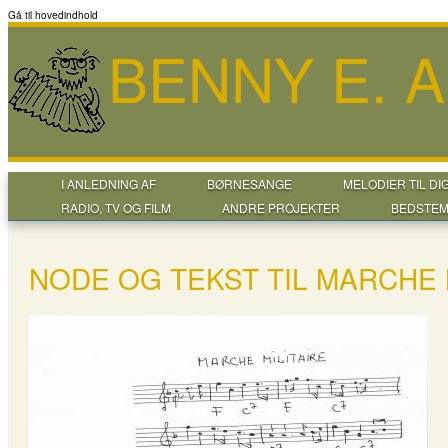
Gå til hovedindhold
BENNY E. 
I ANLEDNING AF
BØRNESANGE
MELODIER TIL DI
RADIO, TV OG FILM
ANDRE PROJEKTER
BEDSTEM
NODE OG TEKST TIL MARCHE 