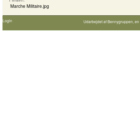
Marche Militaire.jpg
Login
Udarbejdet af
Bennygruppen
, en