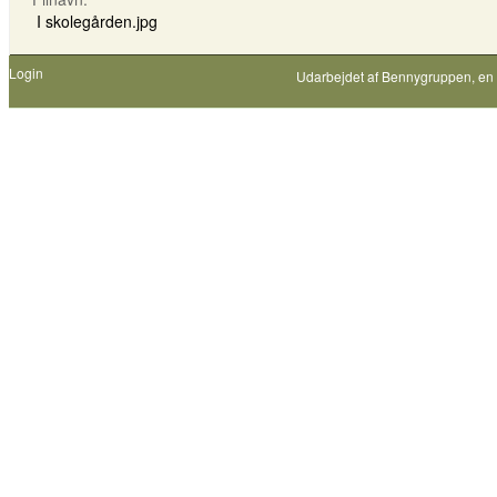
I skolegården.jpg
Login
Udarbejdet af
Bennygruppen
, en