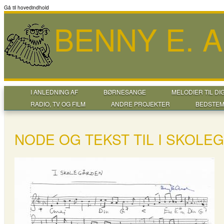
Gå til hovedindhold
BENNY E. 
I ANLEDNING AF
BØRNESANGE
MELODIER TIL DI
RADIO, TV OG FILM
ANDRE PROJEKTER
BEDSTEM
NODE OG TEKST TIL I SKOLE