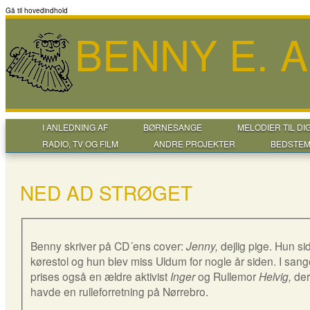
Gå til hovedindhold
BENNY E. 
I ANLEDNING AF
BØRNESANGE
MELODIER TIL DI
RADIO, TV OG FILM
ANDRE PROJEKTER
BEDSTEM
NED AD STRØGET
Benny skriver på CD´ens cover:
Jenny,
dejlig pige. Hun sid
kørestol og hun blev miss Uldum for nogle år siden. I san
prises også en ældre aktivist
Inger
og Rullemor
Helvig,
der
havde en rulleforretning på Nørrebro.