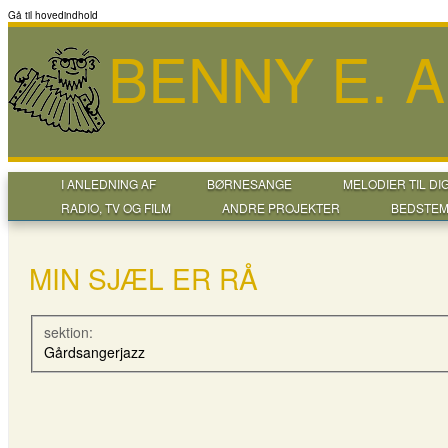
Gå til hovedindhold
BENNY E. 
I ANLEDNING AF
BØRNESANGE
MELODIER TIL DI
RADIO, TV OG FILM
ANDRE PROJEKTER
BEDSTEM
MIN SJÆL ER RÅ
sektion:
Gårdsangerjazz