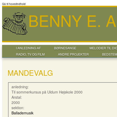
Gå til hovedindhold
BENNY E. 
I ANLEDNING AF
BØRNESANGE
MELODIER TIL DI
RADIO, TV OG FILM
ANDRE PROJEKTER
BEDSTEM
MANDEVALG
anledning:
Til sommerkursus på Uldum Højskole 2000
Arstal:
2000
sektion:
Ballademusik