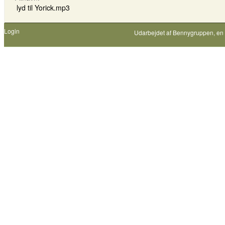
lyd til Yorick.mp3
Login
Udarbejdet af
Bennygruppen
, en