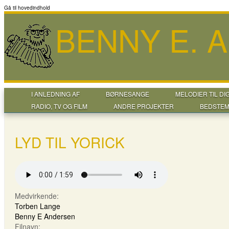
Gå til hovedindhold
BENNY E. 
I ANLEDNING AF
BØRNESANGE
MELODIER TIL DI
RADIO, TV OG FILM
ANDRE PROJEKTER
BEDSTEM
LYD TIL YORICK
Medvirkende:
Torben Lange
Benny E Andersen
Filnavn: