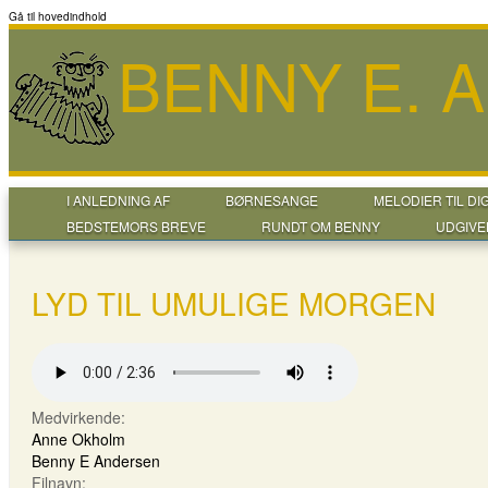
Gå til hovedindhold
BENNY E. 
I ANLEDNING AF
BØRNESANGE
MELODIER TIL DI
BEDSTEMORS BREVE
RUNDT OM BENNY
UDGIVE
LYD TIL UMULIGE MORGEN
Medvirkende:
Anne Okholm
Benny E Andersen
Filnavn: