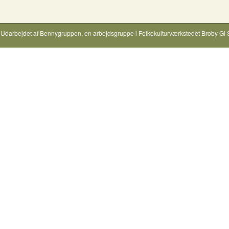
Udarbejdet af
Bennygruppen
, en arbejdsgruppe i
Folkekulturværkstedet Broby Gl 