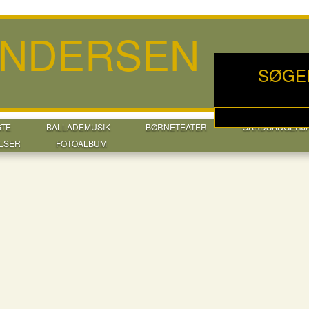
ANDERSEN
SØGE
GTE
BALLADEMUSIK
BØRNETEATER
GÅRDSANGERJ
LSER
FOTOALBUM