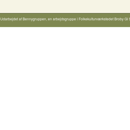
Udarbejdet af
Bennygruppen
, en arbejdsgruppe i
Folkekulturværkstedet Broby Gl 