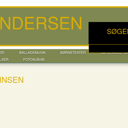
ANDERSEN
SØGE
GTE
BALLADEMUSIK
BØRNETEATER
GÅRDSANGERJ
LSER
FOTOALBUM
INSEN