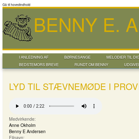
Gå til hovedindhold
BENNY E. 
I ANLEDNING AF
BØRNESANGE
MELODIER TIL DI
BEDSTEMORS BREVE
RUNDT OM BENNY
UDGIVE
LYD TIL STÆVNEMØDE I PROV
Medvirkende:
Anne Okholm
Benny E Andersen
Filnavn: