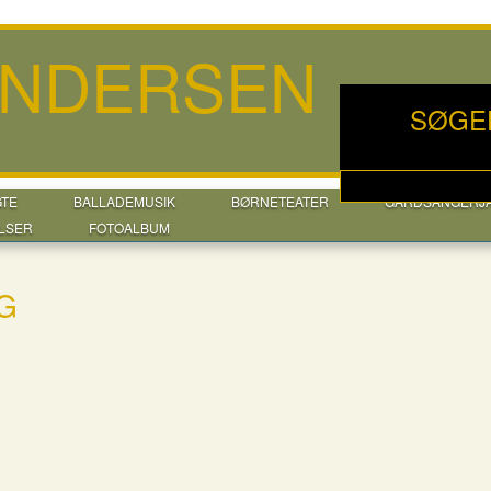
ANDERSEN
SØGE
GTE
BALLADEMUSIK
BØRNETEATER
GÅRDSANGERJ
LSER
FOTOALBUM
G