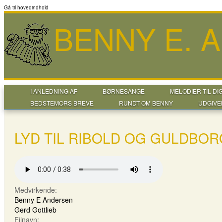
Gå til hovedindhold
BENNY E. 
I ANLEDNING AF
BØRNESANGE
MELODIER TIL DI
BEDSTEMORS BREVE
RUNDT OM BENNY
UDGIVE
LYD TIL RIBOLD OG GULDBOR
Medvirkende:
Benny E Andersen
Gerd Gottlieb
Filnavn: