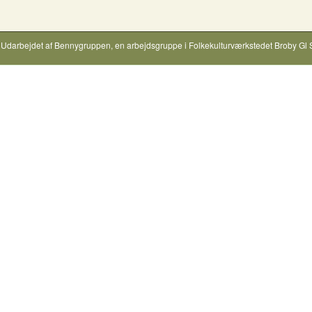
Udarbejdet af
Bennygruppen
, en arbejdsgruppe i
Folkekulturværkstedet Broby Gl 